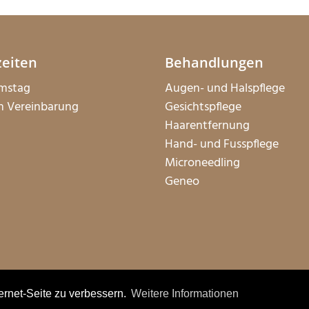
zeiten
Behandlungen
mstag
Augen- und Halspflege
h Vereinbarung
Gesichtspflege
Haarentfernung
Hand- und Fusspflege
Microneedling
Geneo
ernet-Seite zu verbessern.
Weitere Informationen