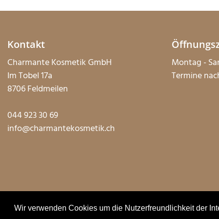
Kontakt
Öffnungs
Charmante Kosmetik GmbH
Montag - Sa
Im Tobel 17a
Termine nac
8706 Feldmeilen
044 923 30 69
info@charmantekosmetik.ch
© Charmante Kosmetik 2026
|
Datenschutz
|
Impressum
Wir verwenden Cookies um die Nutzerfreundlichkeit der Int